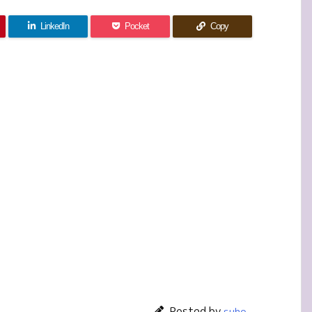
LinkedIn
Pocket
Copy
Posted by
suho