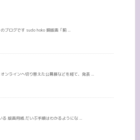
です sudo hoko 銅版画「薊 ...
ンラインへ切り替えた公募展などを経て、発表 ...
る 版画用紙 だいぶ手順はわかるようにな ...