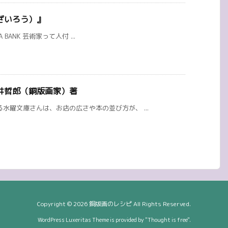
ざいろう）』
A BANK 芸術家って人付 ...
井哲郎（銅版画家）著
水曜文庫さんは、お店の広さや本の並び方が、 ...
Copyright ©
2026
銅版画のレシピ
All Rights Reserved.
WordPress Luxeritas Theme is provided by "
Thought is free
".