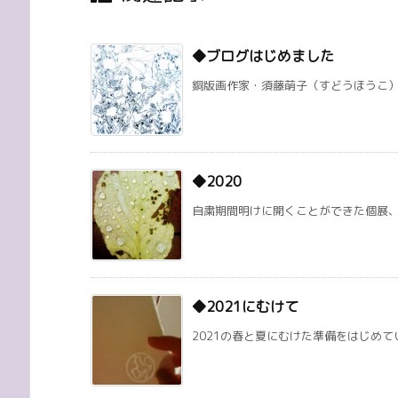
◆ブログはじめました
銅版画作家・須藤萌子（すどうほうこ）のブログ
◆2020
自粛期間明けに開くことができた個展、オ
◆2021にむけて
2021の春と夏にむけた準備をはじめてい