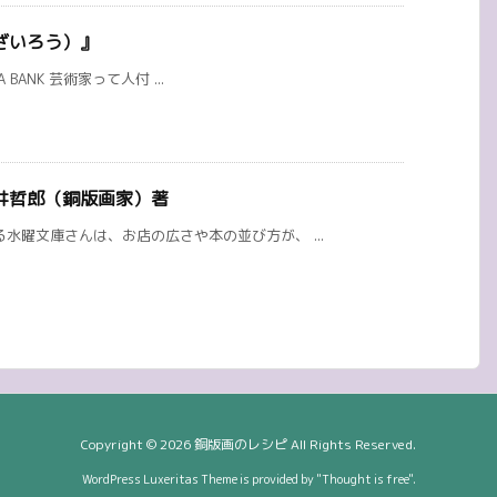
ざいろう）』
A BANK 芸術家って人付 ...
井哲郎（銅版画家）著
水曜文庫さんは、お店の広さや本の並び方が、 ...
Copyright ©
2026
銅版画のレシピ
All Rights Reserved.
WordPress Luxeritas Theme is provided by "
Thought is free
".