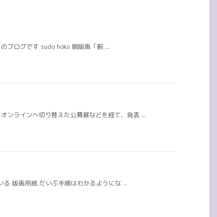
です sudo hoko 銅版画「薊 ...
ンラインへ切り替えた公募展などを経て、発表 ...
る 版画用紙 だいぶ手順はわかるようにな ...