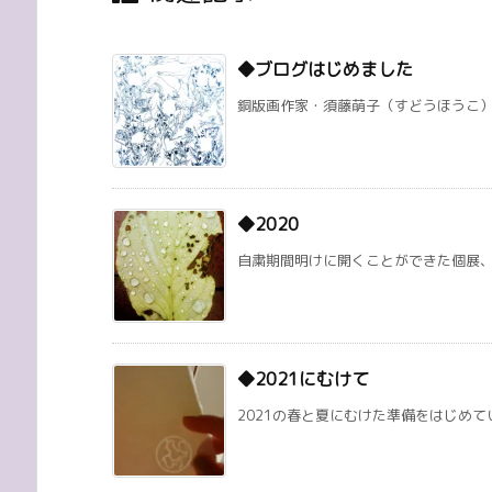
◆ブログはじめました
銅版画作家・須藤萌子（すどうほうこ）のブログ
◆2020
自粛期間明けに開くことができた個展、オ
◆2021にむけて
2021の春と夏にむけた準備をはじめてい