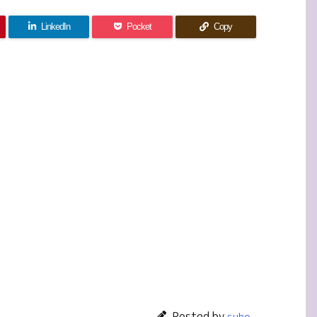
LinkedIn
Pocket
Copy
Posted by
suho