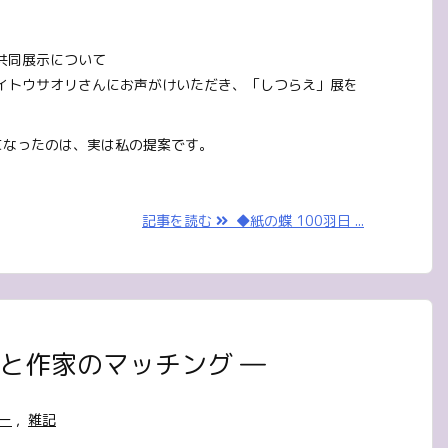
共同展示について
イトウサオリさんにお声がけいただき、「しつらえ」展を
。
になったのは、実は私の提案です。
記事を読む
◆紙の蝶 100羽日 ...
と作家のマッチング ―
ー
,
雑記