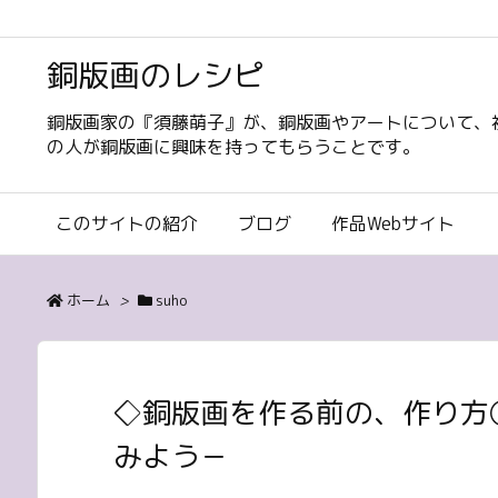
銅版画のレシピ
銅版画家の『須藤萌子』が、銅版画やアートについて、
の人が銅版画に興味を持ってもらうことです。
このサイトの紹介
ブログ
作品Webサイト
ホーム
>
suho
◇銅版画を作る前の、作り方
みよう－