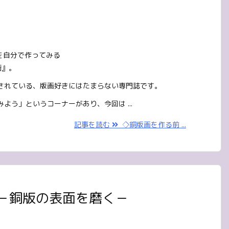
具を自分で作ってみる
術』。
されている、版画好きにはたまらない専門誌です。
よう」というコーナーがあり、今回は ...
記事を読む
◇銅版画を作る前 ...
－銅版の表面を磨く－