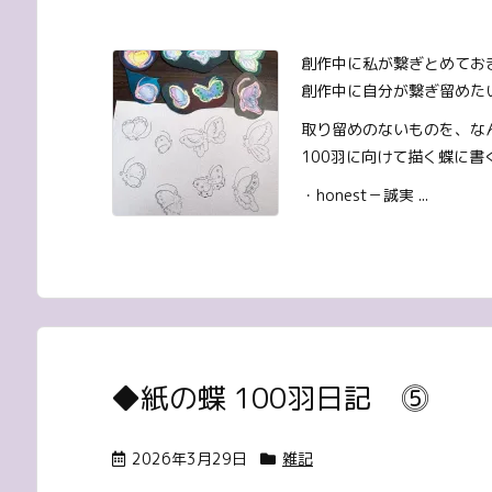
創作中に私が繋ぎとめてお
創作中に自分が繋ぎ留めた
取り留めのないものを、な
100羽に向けて描く蝶に書
・honest－誠実 ...
◆紙の蝶 100羽日記 ⓹
2026年3月29日
雑記