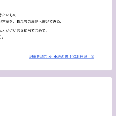
きたいもの
い言葉を、蝶たちの裏側へ書いてみる。
んとか近い言葉に当てはめて、
く。
記事を読む
◆紙の蝶 100羽日記 ⓺