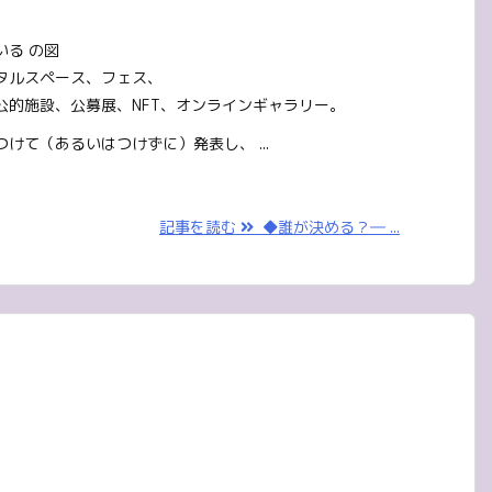
いる の図
タルスペース、フェス、
公的施設、公募展、NFT、オンラインギャラリー。
けて（あるいはつけずに）発表し、 ...
記事を読む
◆誰が決める？― ...