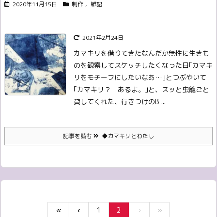
2020年11月15日
制作
,
雑記
2021年2月24日
カマキリを借りてきた
なんだか無性に生きも
のを観察してスケッチしたくなった日
｢カマキ
リをモチーフにしたいなあ…｣
とつぶやいて
｢カマキリ？ あるよ。｣
と、スッと虫籠ごと
貸してくれた、行きつけのB ...
記事を読む
◆カマキリとわたし
«
‹
1
2
›
»