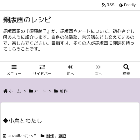
RSS
Feedly
銅版画のレシピ
銅版画家の『須藤萌子』が、銅版画やアートについて、初心者でも
解るように紹介します。自身の体験談、苦労話なども交えているの
で、楽しんでください。目指すは、多くの人が銅版画に興味を持っ
てもらうことです。
メニュー
サイドバー
前へ
次へ
検索
ホーム
>
アート
>
制作
◆小鳥とわたし
2020年11月15日
制作
,
雑記