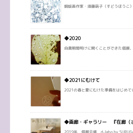
銅版画作家・須藤萌子（すどうほうこ）のブログ
◆2020
自粛期間明けに開くことができた個展、オ
◆2021にむけて
2021の春と夏にむけた準備をはじめてい
◆画廊・ギャラリー 『在廊（
2019年 個展会場 d-labo by SURUG