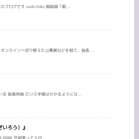
です sudo hoko 銅版画「薊 ...
ンラインへ切り替えた公募展などを経て、発表 ...
る 版画用紙 だいぶ手順はわかるようにな ...
ざいろう）』
A BANK 芸術家って人付 ...