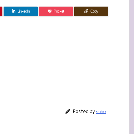
LinkedIn
Pocket
Copy
Posted by
suho