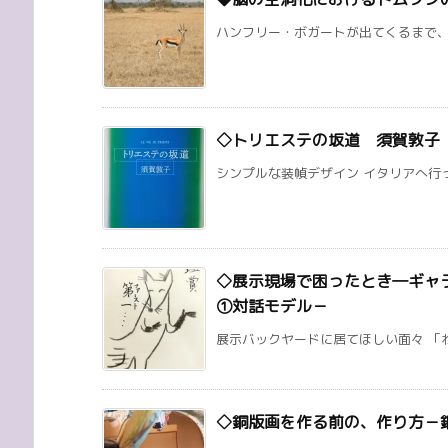
ハンフリー・ボガートが出てくるまで、実
◇トリエステの坂道 須賀敦子
シンプルな装幀デザイン イタリアへ行っ
◇展示現場で困ったとき―ギャ
①対話モデル－
展示バックヤードに居てほしい面々 「わ
◇銅版画を作る前の、作り方－