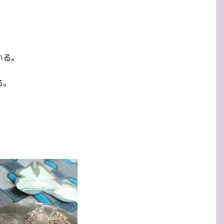
、
いる。
る。