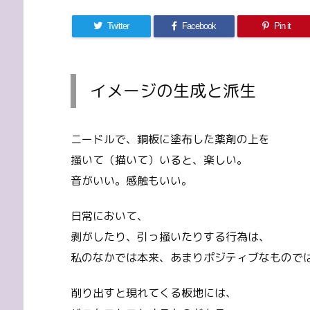
Twitter
Facebook
Pin it
イメージの生成と派生
ニードルで、銅板に塗布した薬剤の上を
掻いて（描いて）いると、楽しい。
音がいい。感触もいい。
日常において、
剥がしたり、引っ掻いたりする行為は、
私のなかでは本来、あまりポジティブなもので
削り出すと現れてくる板地には、