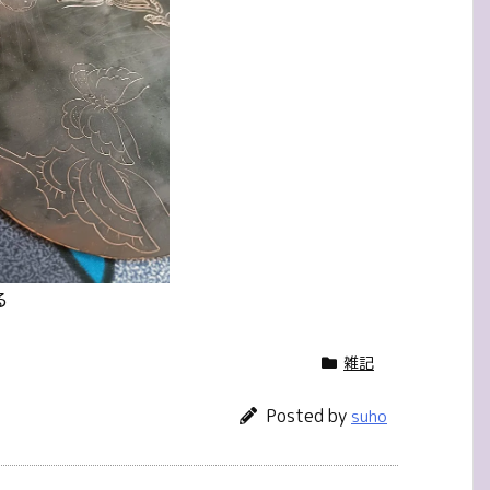
る
雑記
Posted by
suho