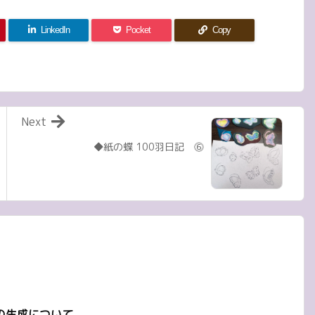
LinkedIn
Pocket
Copy
Next
◆紙の蝶 100羽日記 ⓺
の生成について