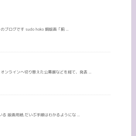
です sudo hoko 銅版画「薊 ...
ンラインへ切り替えた公募展などを経て、発表 ...
る 版画用紙 だいぶ手順はわかるようにな ...