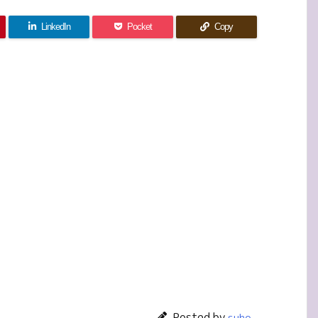
LinkedIn
Pocket
Copy
Posted by
suho