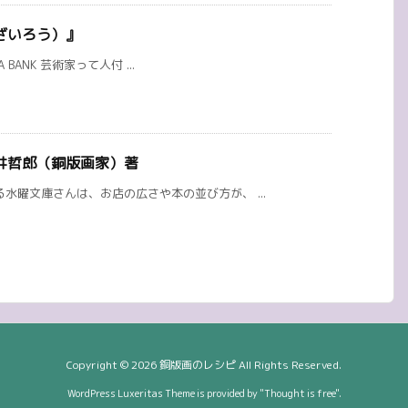
ざいろう）』
A BANK 芸術家って人付 ...
井哲郎（銅版画家）著
水曜文庫さんは、お店の広さや本の並び方が、 ...
Copyright ©
2026
銅版画のレシピ
All Rights Reserved.
WordPress Luxeritas Theme is provided by "
Thought is free
".