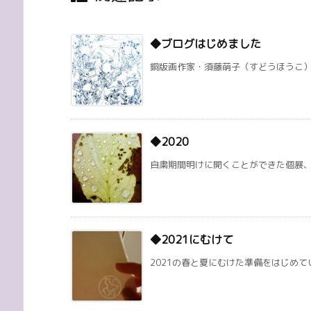
◆ブログはじめました
銅版画作家・須藤萌子（すどうほうこ）のブログ
◆2020
自粛期間明けに開くことができた個展、オ
◆2021にむけて
2021の春と夏にむけた準備をはじめてい