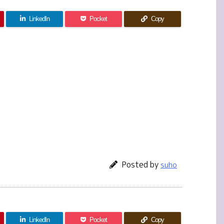
LinkedIn
Pocket
Copy
Posted by
suho
LinkedIn
Pocket
Copy