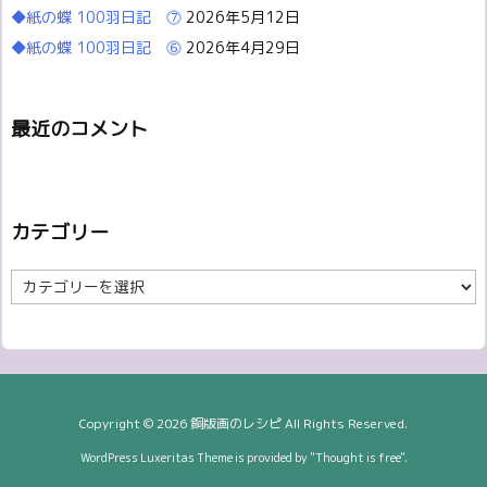
◆紙の蝶 100羽日記 ⓻
2026年5月12日
◆紙の蝶 100羽日記 ⓺
2026年4月29日
最近のコメント
カテゴリー
カ
テ
ゴ
リ
ー
Copyright ©
2026
銅版画のレシピ
All Rights Reserved.
WordPress Luxeritas Theme is provided by "
Thought is free
".