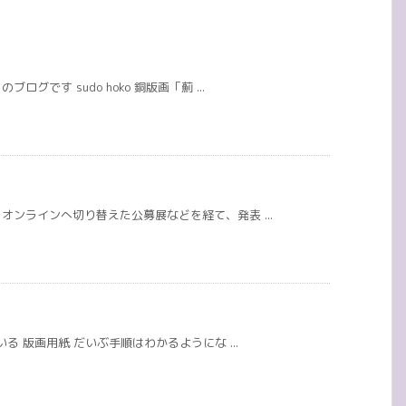
です sudo hoko 銅版画「薊 ...
ンラインへ切り替えた公募展などを経て、発表 ...
る 版画用紙 だいぶ手順はわかるようにな ...