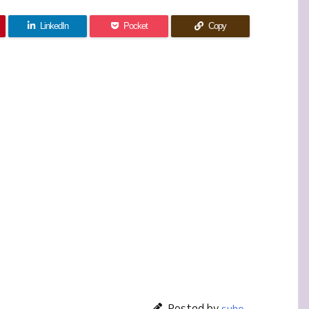
LinkedIn
Pocket
Copy
Posted by
suho