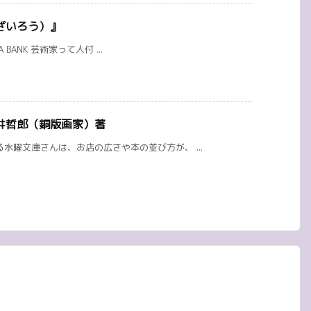
ざいろう）』
A BANK 芸術家って人付 ...
井哲郎（銅版画家）著
水曜文庫さんは、お店の広さや本の並び方が、 ...