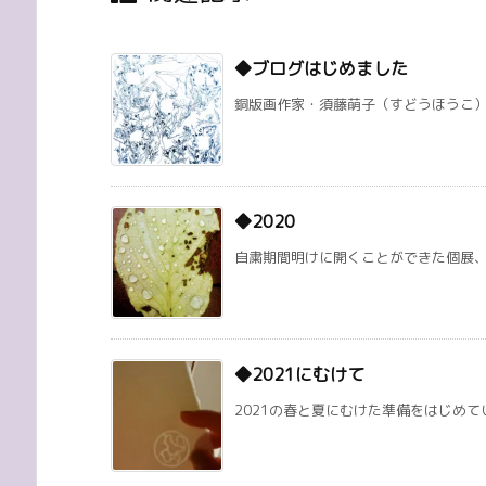
◆ブログはじめました
銅版画作家・須藤萌子（すどうほうこ）のブログ
◆2020
自粛期間明けに開くことができた個展、オ
◆2021にむけて
2021の春と夏にむけた準備をはじめてい