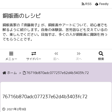
RSS
Feedly
銅版画のレシピ
銅版画家の『須藤萌子』が、銅版画やアートについて、初心者でも
解るように紹介します。自身の体験談、苦労話なども交えているの
で、楽しんでください。目指すは、多くの人が銅版画に興味を持っ
てもらうことです。
メニュー
サイドバー
前へ
次へ
検索
ホーム
>
76716b870adc077237e62d4b3403fc72
76716b870adc077237e62d4b3403fc72
2021年2月9日