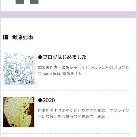
関連記事
◆ブログはじめました
銅版画作家・須藤萌子（すどうほうこ）のブログで
す sudo hoko 銅版画「薊 ...
◆2020
自粛期間明けに開くことができた個展、オンライン
へ切り替えた公募展などを経て、発表 ...