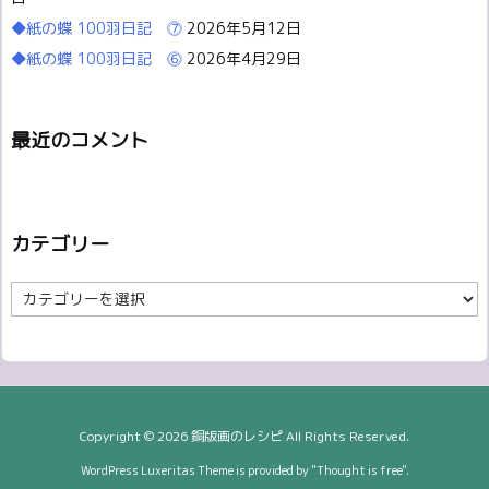
◆紙の蝶 100羽日記 ⓻
2026年5月12日
◆紙の蝶 100羽日記 ⓺
2026年4月29日
最近のコメント
カテゴリー
カ
テ
ゴ
リ
ー
Copyright ©
2026
銅版画のレシピ
All Rights Reserved.
WordPress Luxeritas Theme is provided by "
Thought is free
".