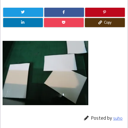
Copy
Posted by
suho