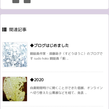
関連記事
◆ブログはじめました
銅版画作家・須藤萌子（すどうほうこ）のブログで
す sudo hoko 銅版画「薊 ...
◆2020
自粛期間明けに開くことができた個展、オンライン
へ切り替えた公募展などを経て、発表 ...