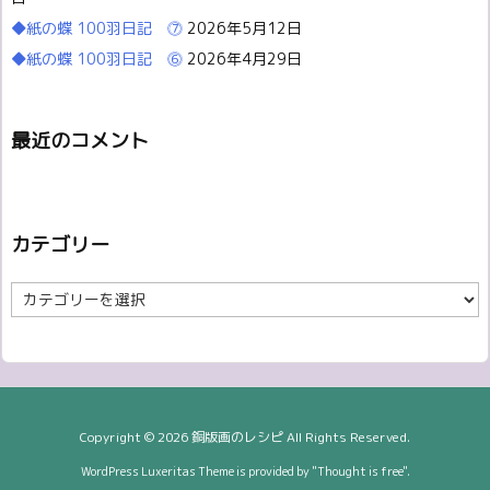
◆紙の蝶 100羽日記 ⓻
2026年5月12日
◆紙の蝶 100羽日記 ⓺
2026年4月29日
最近のコメント
カテゴリー
カ
テ
ゴ
リ
ー
Copyright ©
2026
銅版画のレシピ
All Rights Reserved.
WordPress Luxeritas Theme is provided by "
Thought is free
".