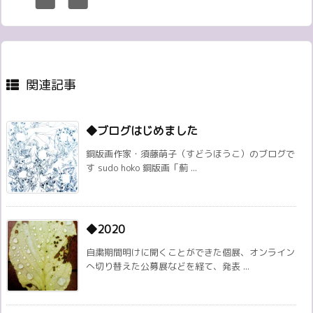
関連記事
◆ブログはじめました
銅版画作家・須藤萌子（すどうほうこ）のブログで
す sudo hoko 銅版画「薊 ...
◆2020
自粛期間明けに開くことができた個展、オンライン
へ切り替えた公募展などを経て、発表 ...