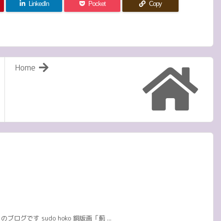
LinkedIn
Pocket
Copy
Home
です sudo hoko 銅版画「薊 ...