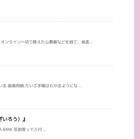
ンラインへ切り替えた公募展などを経て、発表 ...
る 版画用紙 だいぶ手順はわかるようにな ...
ざいろう）』
A BANK 芸術家って人付 ...