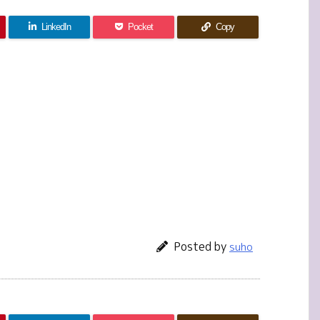
LinkedIn
Pocket
Copy
Posted by
suho