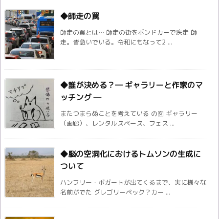
◆師走の罠
師走の罠とは… 師走の街をボンドカーで疾走 師
走。皆急いでいる。令和にもなって2 ...
◆誰が決める？― ギャラリーと作家のマ
ッチング ―
またつまらぬことを考えている の図 ギャラリー
（画廊）、レンタルスペース、フェス ...
◆脳の空洞化におけるトムソンの生成に
ついて
ハンフリー・ボガートが出てくるまで、実に様々な
名前がでた グレゴリーペック？カー ...