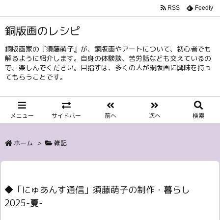
RSS
Feedly
銅版画のレシピ
銅版画家の『須藤萌子』が、銅版画やアートについて、初心者でも
解るように紹介します。自身の体験談、苦労話なども交えているの
で、楽しんでください。目指すは、多くの人が銅版画に興味を持っ
てもらうことです。
メニュー
サイドバー
前へ
次へ
検索
ホーム
>
雑記
◆「にゅあんす通信」須藤萌子の制作・暮らし
2025-夏-