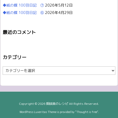
◆紙の蝶 100羽日記 ⓻
2026年5月12日
◆紙の蝶 100羽日記 ⓺
2026年4月29日
最近のコメント
カテゴリー
カ
テ
ゴ
リ
ー
Copyright ©
2026
銅版画のレシピ
All Rights Reserved.
WordPress Luxeritas Theme is provided by "
Thought is free
".