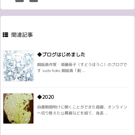
関連記事
◆ブログはじめました
銅版画作家・須藤萌子（すどうほうこ）のブログで
す sudo hoko 銅版画「薊 ...
◆2020
自粛期間明けに開くことができた個展、オンライン
へ切り替えた公募展などを経て、発表 ...