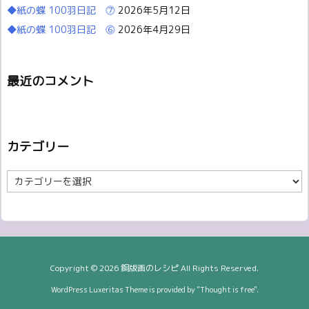
◆紙の蝶 100羽日記 ⓻
2026年5月12日
◆紙の蝶 100羽日記 ⓺
2026年4月29日
最近のコメント
カテゴリー
カ
テ
ゴ
リ
ー
Copyright ©
2026
銅版画のレシピ
All Rights Reserved.
WordPress Luxeritas Theme is provided by "
Thought is free
".