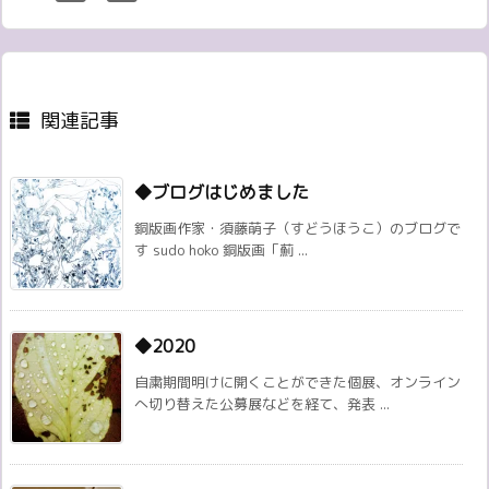
関連記事
◆ブログはじめました
銅版画作家・須藤萌子（すどうほうこ）のブログで
す sudo hoko 銅版画「薊 ...
◆2020
自粛期間明けに開くことができた個展、オンライン
へ切り替えた公募展などを経て、発表 ...