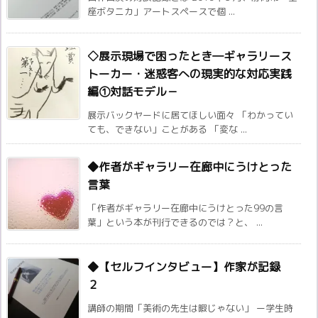
座ボタニカ」アートスペースで個 ...
◇展示現場で困ったとき―ギャラリース
トーカー・迷惑客への現実的な対応実践
編①対話モデル－
展示バックヤードに居てほしい面々 「わかってい
ても、できない」ことがある 「変な ...
◆作者がギャラリー在廊中にうけとった
言葉
「作者がギャラリー在廊中にうけとった99の言
葉」という本が刊行できるのでは？と、 ...
◆【セルフインタビュー】作家が記録
２
講師の期間「美術の先生は暇じゃない」 ー学生時