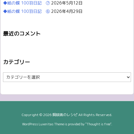
◆紙の蝶 100羽日記 ⓻
2026年5月12日
◆紙の蝶 100羽日記 ⓺
2026年4月29日
最近のコメント
カテゴリー
カ
テ
ゴ
リ
ー
Copyright ©
2026
銅版画のレシピ
All Rights Reserved.
WordPress Luxeritas Theme is provided by "
Thought is free
".