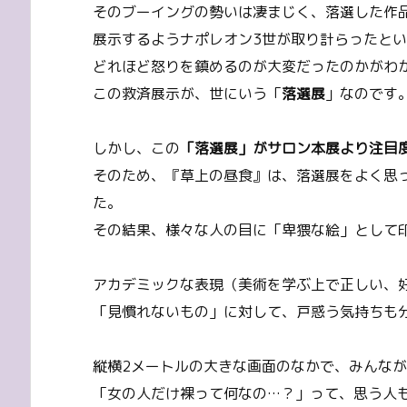
そのブーイングの勢いは凄まじく、落選した作
展示するようナポレオン3世が取り計らったと
どれほど怒りを鎮めるのが大変だったのかがわ
この救済展示が、世にいう「
落選展
」なのです
しかし、この
「落選展」がサロン本展より注目
そのため、『草上の昼食』は、落選展をよく思
た。
その結果、様々な人の目に「卑猥な絵」として
アカデミックな表現（美術を学ぶ上で正しい、
「見慣れないもの」に対して、戸惑う気持ちも
縦横2メートルの大きな画面のなかで、みんな
「女の人だけ裸って何なの…？」って、思う人