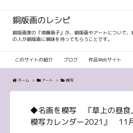
銅版画のレシピ
銅版画家の『須藤萌子』が、銅版画やアートについて、
の人が銅版画に興味を持ってもらうことです。
このサイトの紹介
ブログ
作品Webサイト
ホーム
>
アート
>
模写
◆名画を模写 『草上の昼食
模写カレンダー2021』 11