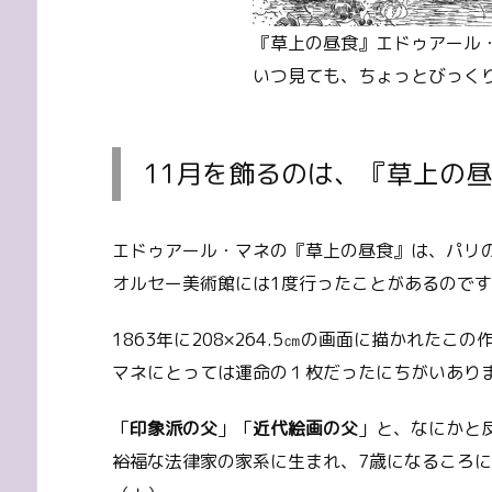
『草上の昼食』エドゥアール
いつ見ても、ちょっとびっく
11月を飾るのは、『草上の
エドゥアール・マネの『草上の昼食』は、パリ
オルセー美術館には1度行ったことがあるので
1863年に208×264.5㎝の画面に描かれた
マネにとっては運命の１枚だったにちがいあり
「
印象派の父
」「
近代絵画の父
」と、なにかと
裕福な法律家の家系に生まれ、7歳になるころ