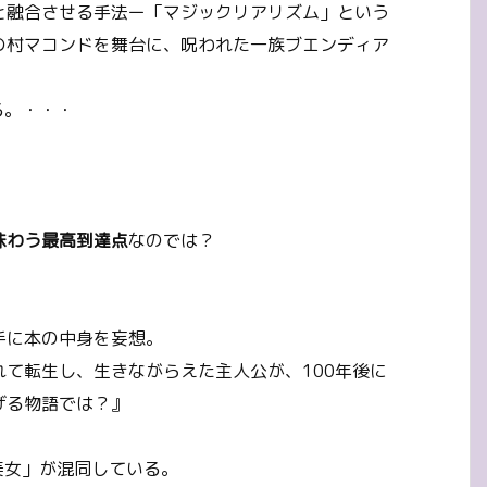
と融合させる手法ー「マジックリアリズム」という
の村マコンドを舞台に、呪われた一族ブエンディア
る。・・・
味わう最高到達点
なのでは？
手に本の中身を妄想。
て転生し、生きながらえた主人公が、100年後に
げる物語では？』
美女」が混同している。