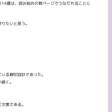
の14歳は、読み始めの数ページでうなだれることに
戻りたいと思う。
ている親切設計であった。
い続く。
だ次第である。