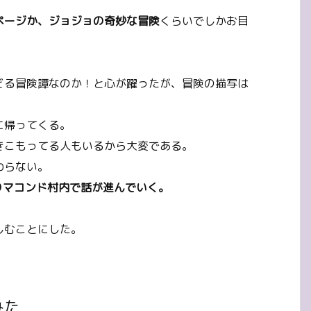
ページか、ジョジョの奇妙な冒険
くらいでしかお目
どる冒険譚なのか！と心が躍ったが、冒険の描写は
に帰ってくる。
きこもってる人もいるから大変である。
わらない。
りマコンド村内で話が進んでいく。
しむことにした。
みた