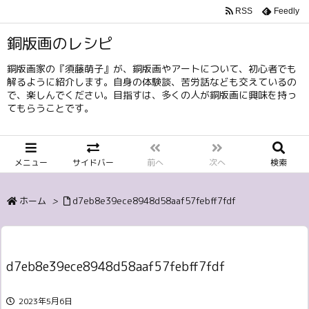
RSS
Feedly
銅版画のレシピ
銅版画家の『須藤萌子』が、銅版画やアートについて、初心者でも
解るように紹介します。自身の体験談、苦労話なども交えているの
で、楽しんでください。目指すは、多くの人が銅版画に興味を持っ
てもらうことです。
メニュー
サイドバー
前へ
次へ
検索
ホーム
>
d7eb8e39ece8948d58aaf57febff7fdf
d7eb8e39ece8948d58aaf57febff7fdf
2023年5月6日