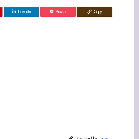
LinkedIn
Pocket
Copy
Posted by
suho