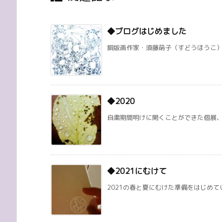
◆ブログはじめました
銅版画作家・須藤萌子（すどうほうこ）のブログ
◆2020
自粛期間明けに開くことができた個展、オ
◆2021にむけて
2021の春と夏にむけた準備をはじめてい