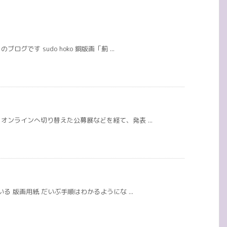
です sudo hoko 銅版画「薊 ...
ンラインへ切り替えた公募展などを経て、発表 ...
る 版画用紙 だいぶ手順はわかるようにな ...