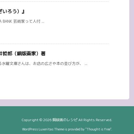
ざいろう）』
A BANK 芸術家って人付 ...
井哲郎（銅版画家）著
水曜文庫さんは、お店の広さや本の並び方が、 ...
Copyright ©
2026
銅版画のレシピ
All Rights Reserved.
WordPress Luxeritas Theme is provided by "
Thought is free
".