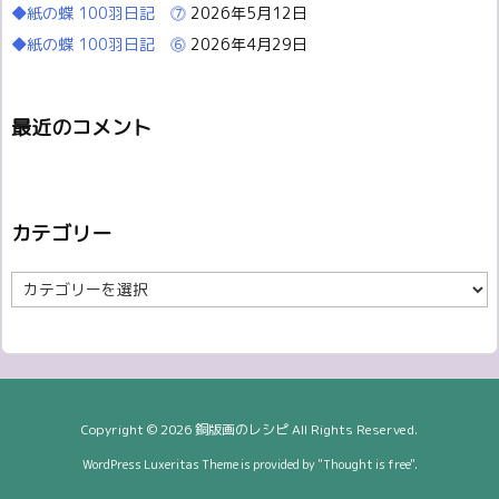
◆紙の蝶 100羽日記 ⓻
2026年5月12日
◆紙の蝶 100羽日記 ⓺
2026年4月29日
最近のコメント
カテゴリー
カ
テ
ゴ
リ
ー
Copyright ©
2026
銅版画のレシピ
All Rights Reserved.
WordPress Luxeritas Theme is provided by "
Thought is free
".