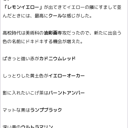
「レモンイエロー」
が出てきてイエローの隣にすまして並
んだときには、最高に
クール
な感じがした。
高校時代は美術科の
油彩画
専攻だったので、新たに出会う
色の名前にドキドキする機会が増えた。
ぱきっと強い赤が
カドニウムレッド
しっとりした黄土色が
イエローオーカー
影に入れたいこげ茶は
バーントアンバー
マットな黒は
ランプブラック
深い青の
ウルトラマリン