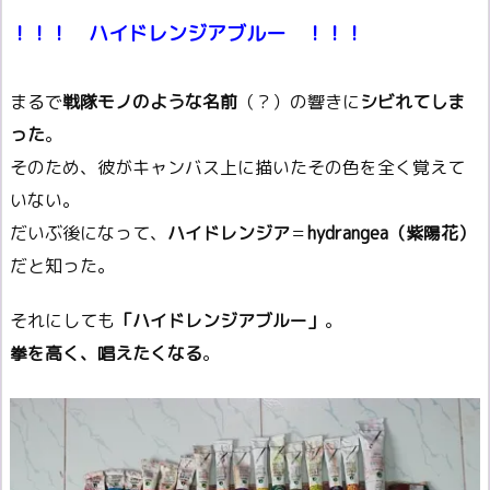
！！！ ハイドレンジアブルー ！！！
まるで
戦隊モノのような名前
（？）の響きに
シビれてしま
った
。
そのため、彼がキャンバス上に描いたその色を全く覚えて
いない。
だいぶ後になって、
ハイドレンジア
＝
hydrangea（紫陽花）
だと知った。
それにしても
「ハイドレンジアブルー」
。
拳を高く、唱えたくなる
。