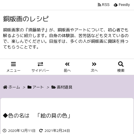
RSS
Feedly
銅版画のレシピ
銅版画家の『須藤萌子』が、銅版画やアートについて、初心者でも
解るように紹介します。自身の体験談、苦労話なども交えているの
で、楽しんでください。目指すは、多くの人が銅版画に興味を持っ
てもらうことです。
メニュー
サイドバー
前へ
次へ
検索
ホーム
>
アート
>
画材道具
◆色の名は 「絵の具の色」
2020年12月11日
2021年2月24日