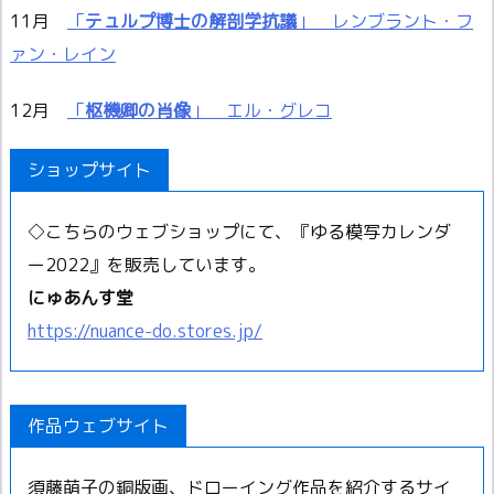
11月
「
テュルプ博士の解剖学抗議
」 レンブラント・フ
ァン・レイン
12月
「
枢機卿の肖像
」 エル・グレコ
ショップサイト
◇こちらのウェブショップにて、『ゆる模写カレンダ
ー2022』を販売しています。
にゅあんす堂
https://nuance-do.stores.jp/
作品ウェブサイト
須藤萌子の銅版画、ドローイング作品を紹介するサイ