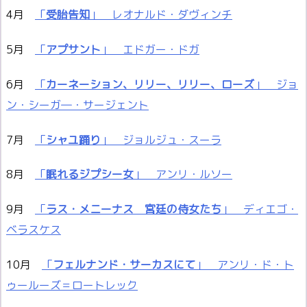
4月
「
受胎告知
」 レオナルド・ダヴィンチ
5月
「
アプサント
」 エドガー・ドガ
6月
「
カーネーション、リリー、リリー、ローズ
」 ジョ
ン・シーガ―・サージェント
7月
「
シャユ踊り
」 ジョルジュ・スーラ
8月
「
眠れるジプシー女
」 アンリ・ルソー
9月
「
ラス・メニーナス 宮廷の侍
女
たち
」 ディエゴ・
ベラスケス
10月
「
フェルナンド・サーカスにて
」 アンリ・ド・ト
ゥールーズ＝ロートレック